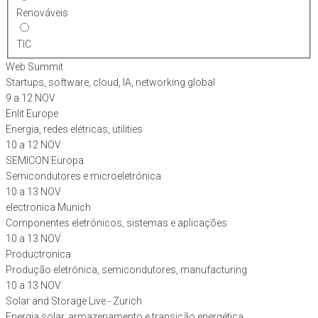
Renováveis
TIC
Web Summit
Startups, software, cloud, IA, networking global
9 a 12 NOV
Enlit Europe
Energia, redes elétricas, utilities
10 a 12 NOV
SEMICON Europa
Semicondutores e microeletrónica
10 a 13 NOV
electronica Munich
Componentes eletrónicos, sistemas e aplicações
10 a 13 NOV
Productronica
Produção eletrónica, semicondutores, manufacturing
10 a 13 NOV
Solar and Storage Live - Zurich
Energia solar, armazenamento e transição energética