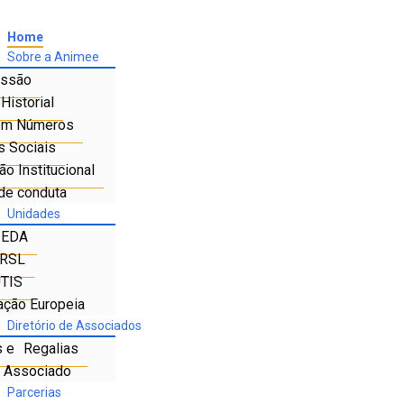
Home
Sobre a Animee
ssão
Historial
em Números
s Sociais
o Institucional
de conduta
Unidades
IEDA
RSL
TIS
ação Europeia
Diretório de Associados
s e Regalias
e Associado
Parcerias