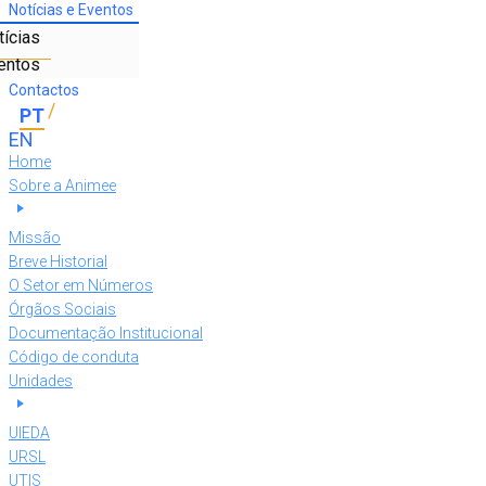
Notícias e Eventos
tícias
entos
Contactos
Home
Sobre a Animee
Missão
Breve Historial
O Setor em Números
Órgãos Sociais
Documentação Institucional
Código de conduta
Unidades
UIEDA
URSL
UTIS