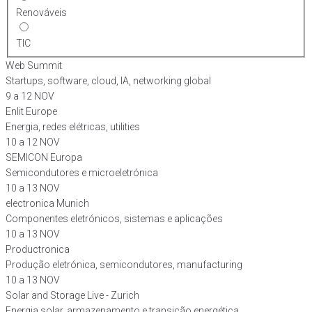
Renováveis
TIC
Web Summit
Startups, software, cloud, IA, networking global
9 a 12 NOV
Enlit Europe
Energia, redes elétricas, utilities
10 a 12 NOV
SEMICON Europa
Semicondutores e microeletrónica
10 a 13 NOV
electronica Munich
Componentes eletrónicos, sistemas e aplicações
10 a 13 NOV
Productronica
Produção eletrónica, semicondutores, manufacturing
10 a 13 NOV
Solar and Storage Live - Zurich
Energia solar, armazenamento e transição energética