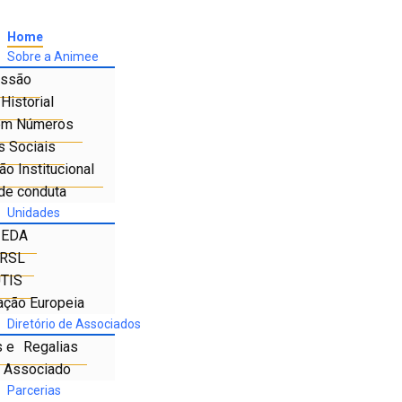
Home
Sobre a Animee
ssão
Historial
em Números
s Sociais
o Institucional
de conduta
Unidades
IEDA
RSL
TIS
ação Europeia
Diretório de Associados
s e Regalias
e Associado
Parcerias