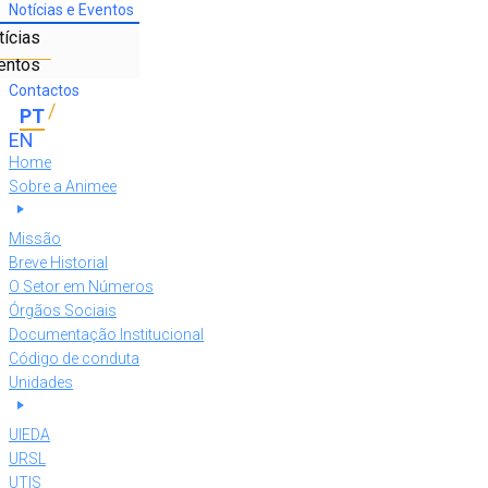
Notícias e Eventos
tícias
entos
Contactos
Home
Sobre a Animee
Missão
Breve Historial
O Setor em Números
Órgãos Sociais
Documentação Institucional
Código de conduta
Unidades
UIEDA
URSL
UTIS