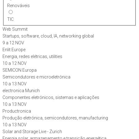
Renováveis
TIC
Web Summit
Startups, software, cloud, IA, networking global
9 a 12 NOV
Enlit Europe
Energia, redes elétricas, utilities
10 a 12 NOV
SEMICON Europa
Semicondutores e microeletrónica
10 a 13 NOV
electronica Munich
Componentes eletrónicos, sistemas e aplicações
10 a 13 NOV
Productronica
Produção eletrónica, semicondutores, manufacturing
10 a 13 NOV
Solar and Storage Live - Zurich
Energia solar, armazenamento e transição energética