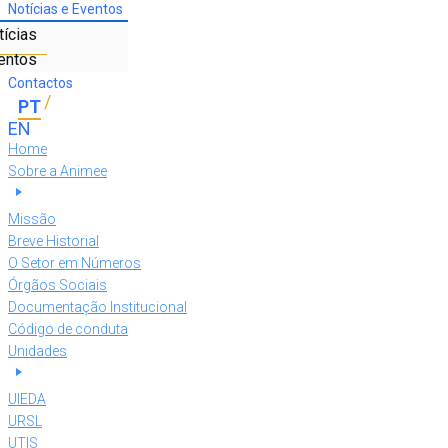
Notícias e Eventos
tícias
entos
Contactos
Home
Sobre a Animee
Missão
Breve Historial
O Setor em Números
Órgãos Sociais
Documentação Institucional
Código de conduta
Unidades
UIEDA
URSL
UTIS