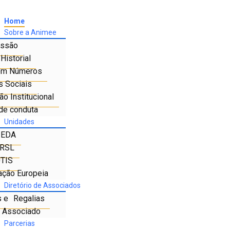
Home
Sobre a Animee
ssão
Historial
em Números
s Sociais
o Institucional
de conduta
Unidades
IEDA
RSL
TIS
ação Europeia
Diretório de Associados
s e Regalias
e Associado
Parcerias