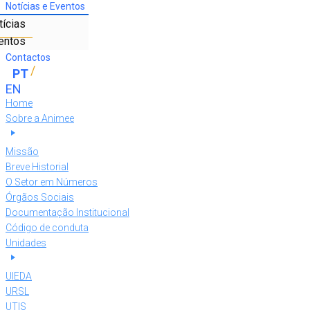
Notícias e Eventos
tícias
entos
Contactos
Home
Sobre a Animee
Missão
Breve Historial
O Setor em Números
Órgãos Sociais
Documentação Institucional
Código de conduta
Unidades
UIEDA
URSL
UTIS