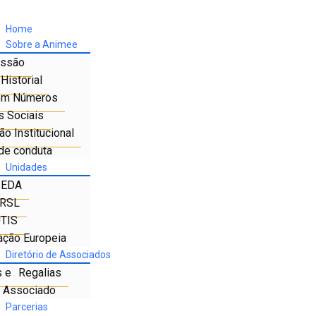
Home
Sobre a Animee
ssão
Historial
em Números
s Sociais
o Institucional
de conduta
Unidades
IEDA
RSL
TIS
ação Europeia
Diretório de Associados
s e Regalias
e Associado
Parcerias