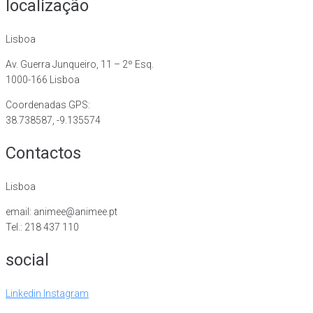
localização
Lisboa
Av. Guerra Junqueiro, 11 – 2º Esq.
1000-166 Lisboa
Coordenadas GPS:
38.738587, -9.135574
Contactos
Lisboa
email: animee@animee.pt
Tel.: 218 437 110
social
Linkedin
Instagram