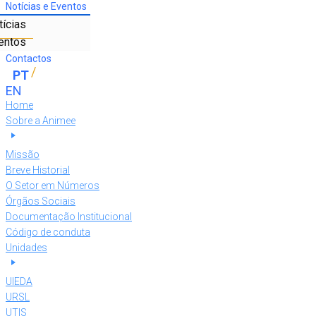
Notícias e Eventos
tícias
entos
Contactos
Home
Sobre a Animee
Missão
Breve Historial
O Setor em Números
Órgãos Sociais
Documentação Institucional
Código de conduta
Unidades
UIEDA
URSL
UTIS