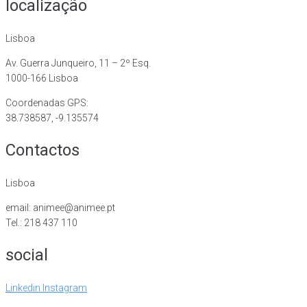
localização
Lisboa
Av. Guerra Junqueiro, 11 – 2º Esq.
1000-166 Lisboa
Coordenadas GPS:
38.738587, -9.135574
Contactos
Lisboa
email: animee@animee.pt
Tel.: 218 437 110
social
Linkedin
Instagram