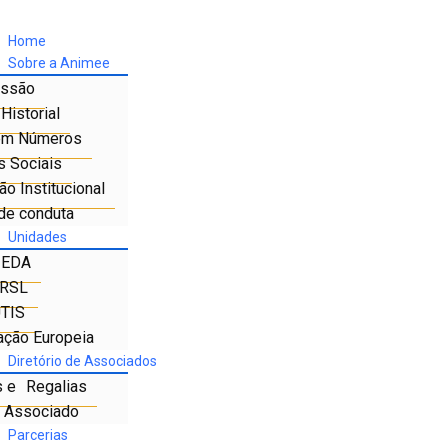
Home
Sobre a Animee
ssão
Historial
em Números
s Sociais
o Institucional
de conduta
Unidades
IEDA
RSL
TIS
ação Europeia
Diretório de Associados
s e Regalias
e Associado
Parcerias