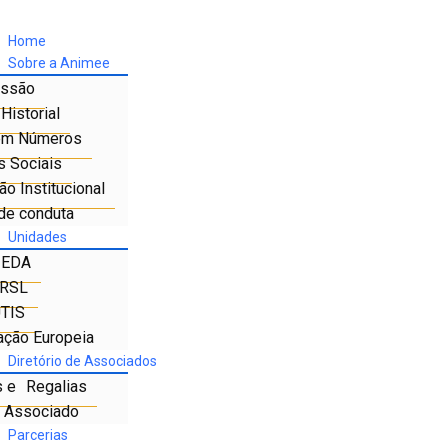
Home
Sobre a Animee
ssão
Historial
em Números
s Sociais
o Institucional
de conduta
Unidades
IEDA
RSL
TIS
ação Europeia
Diretório de Associados
s e Regalias
e Associado
Parcerias