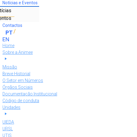
Notícias e Eventos
tícias
entos
Contactos
Home
Sobre a Animee
Missão
Breve Historial
O Setor em Números
Órgãos Sociais
Documentação Institucional
Código de conduta
Unidades
UIEDA
URSL
UTIS