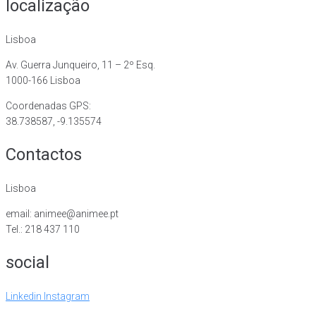
localização
Lisboa
Av. Guerra Junqueiro, 11 – 2º Esq.
1000-166 Lisboa
Coordenadas GPS:
38.738587, -9.135574
Contactos
Lisboa
email: animee@animee.pt
Tel.: 218 437 110
social
Linkedin
Instagram