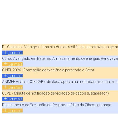
De Cablesa a Versigent: uma história de resiliência que atravessa ger
Ler mais
Curso Avançado em Baterias: Armazenamento de energias Renováve
Ler mais
CINEL 2026 | Formação de excelência para todo o Setor
Ler mais
ANIMEE visita a COFICAB e destaca aposta na mobilidade elétrica e n
Ler mais
CEPD - Minuta de notificação de violação de dados (Databreach)
Ler mais
Regulamento de Execução do Regime Jurídico da Cibersegurança
Ler mais