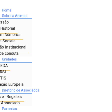
Home
Sobre a Animee
ssão
Historial
em Números
s Sociais
o Institucional
de conduta
Unidades
IEDA
RSL
TIS
ação Europeia
Diretório de Associados
s e Regalias
e Associado
Parcerias