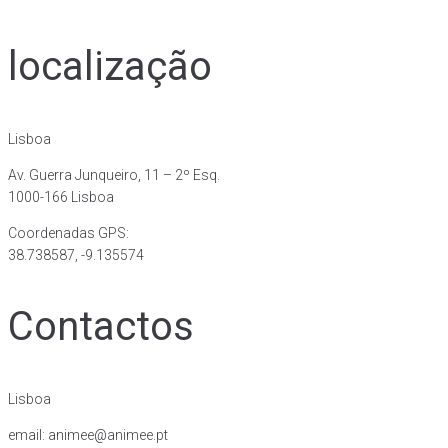
localização
Lisboa
Av. Guerra Junqueiro, 11 – 2º Esq.
1000-166 Lisboa
Coordenadas GPS:
38.738587, -9.135574
Contactos
Lisboa
email: animee@animee.pt