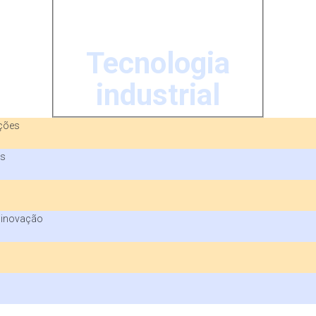
Tecnologia
industrial
ações
is
a inovação