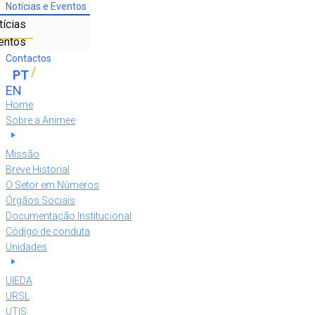
Notícias e Eventos
tícias
entos
Contactos
Home
Sobre a Animee
Missão
Breve Historial
O Setor em Números
Órgãos Sociais
Documentação Institucional
Código de conduta
Unidades
UIEDA
URSL
UTIS