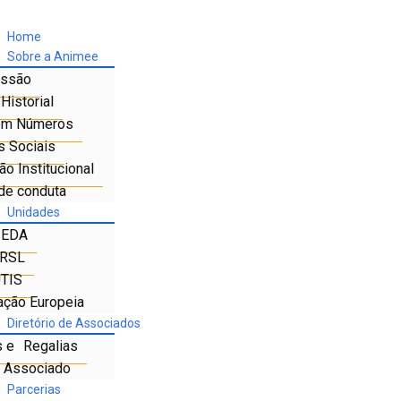
Home
Sobre a Animee
ssão
Historial
em Números
s Sociais
o Institucional
de conduta
Unidades
IEDA
RSL
TIS
ação Europeia
Diretório de Associados
s e Regalias
e Associado
Parcerias