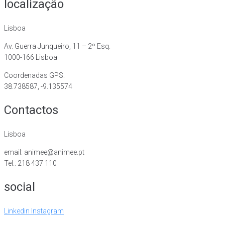
localização
Lisboa
Av. Guerra Junqueiro, 11 – 2º Esq.
1000-166 Lisboa
Coordenadas GPS:
38.738587, -9.135574
Contactos
Lisboa
email: animee@animee.pt
Tel.: 218 437 110
social
Linkedin
Instagram