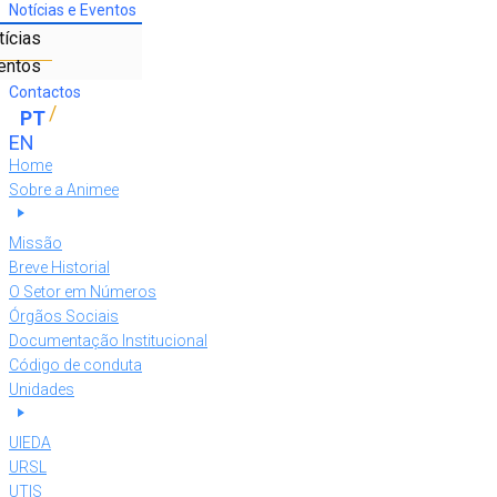
Notícias e Eventos
tícias
entos
Contactos
Home
Sobre a Animee
Missão
Breve Historial
O Setor em Números
Órgãos Sociais
Documentação Institucional
Código de conduta
Unidades
UIEDA
URSL
UTIS