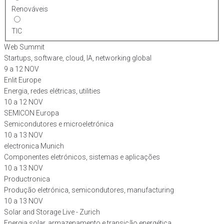
Renováveis
TIC
Web Summit
Startups, software, cloud, IA, networking global
9 a 12 NOV
Enlit Europe
Energia, redes elétricas, utilities
10 a 12 NOV
SEMICON Europa
Semicondutores e microeletrónica
10 a 13 NOV
electronica Munich
Componentes eletrónicos, sistemas e aplicações
10 a 13 NOV
Productronica
Produção eletrónica, semicondutores, manufacturing
10 a 13 NOV
Solar and Storage Live - Zurich
Energia solar, armazenamento e transição energética