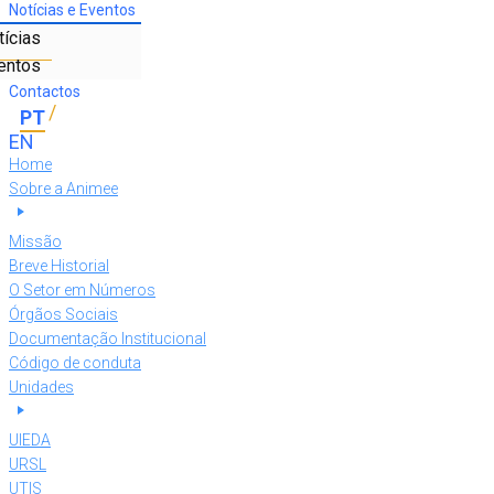
Notícias e Eventos
tícias
entos
Contactos
Home
Sobre a Animee
Missão
Breve Historial
O Setor em Números
Órgãos Sociais
Documentação Institucional
Código de conduta
Unidades
UIEDA
URSL
UTIS