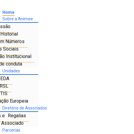
Home
Sobre a Animee
ssão
Historial
em Números
s Sociais
o Institucional
de conduta
Unidades
IEDA
RSL
TIS
ação Europeia
Diretório de Associados
s e Regalias
e Associado
Parcerias