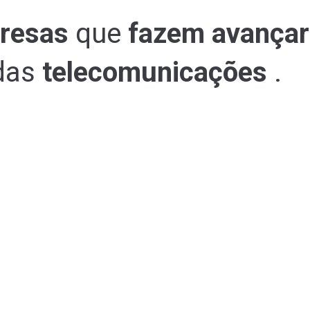
presas
que
fazem avançar 
 das
telecomunicações
.