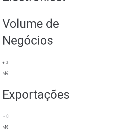
Volume de
Negócios
+
0
M€
Exportações
~
0
M€