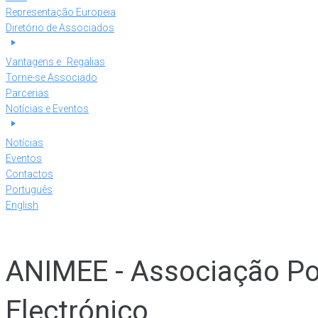
Representação Europeia
Diretório de Associados
Vantagens e Regalias
Torne-se Associado
Parcerias
Notícias e Eventos
Notícias
Eventos
Contactos
Português
English
ANIMEE - Associação Po
Electrónico.