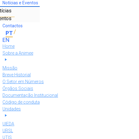
Notícias e Eventos
tícias
entos
Contactos
Home
Sobre a Animee
Missão
Breve Historial
O Setor em Números
Órgãos Sociais
Documentação Institucional
Código de conduta
Unidades
UIEDA
URSL
UTIS