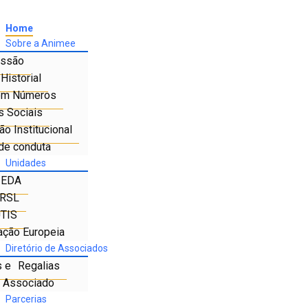
Home
Sobre a Animee
ssão
Historial
em Números
s Sociais
o Institucional
de conduta
Unidades
IEDA
RSL
TIS
ação Europeia
Diretório de Associados
s e Regalias
e Associado
Parcerias