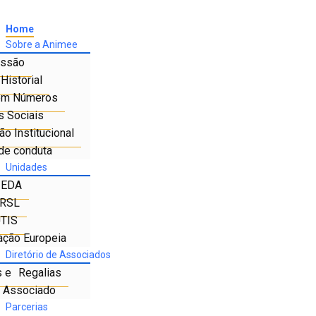
Home
Sobre a Animee
ssão
Historial
em Números
s Sociais
o Institucional
de conduta
Unidades
IEDA
RSL
TIS
ação Europeia
Diretório de Associados
s e Regalias
e Associado
Parcerias