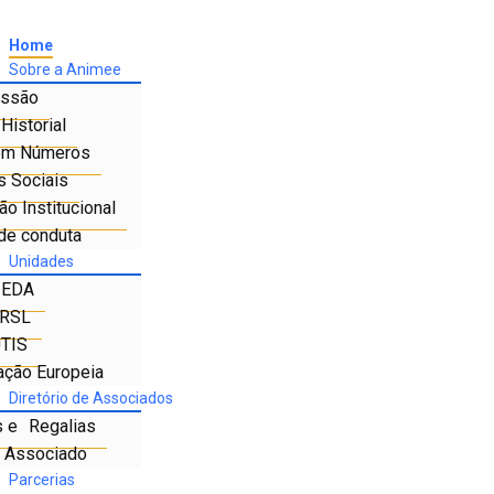
Home
Sobre a Animee
ssão
Historial
em Números
s Sociais
o Institucional
de conduta
Unidades
IEDA
RSL
TIS
ação Europeia
Diretório de Associados
s e Regalias
e Associado
Parcerias