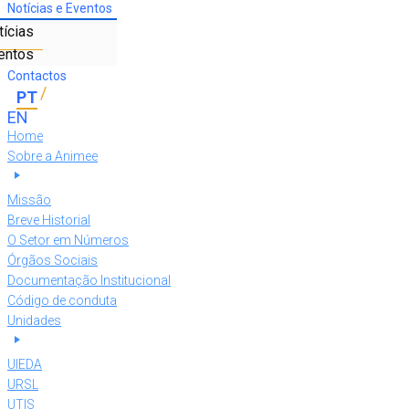
Notícias e Eventos
tícias
entos
Contactos
Home
Sobre a Animee
Missão
Breve Historial
O Setor em Números
Órgãos Sociais
Documentação Institucional
Código de conduta
Unidades
UIEDA
URSL
UTIS