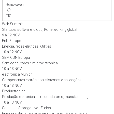
Renováveis
TIC
Web Summit
Startups, software, cloud, IA, networking global
9 a 12 NOV
Enlit Europe
Energia, redes elétricas, utilities
10 a 12 NOV
SEMICON Europa
Semicondutores e microeletrónica
10 a 13 NOV
electronica Munich
Componentes eletrónicos, sistemas e aplicações
10 a 13 NOV
Productronica
Produção eletrónica, semicondutores, manufacturing
10 a 13 NOV
Solar and Storage Live - Zurich
Energia solar, armazenamento e transição energética