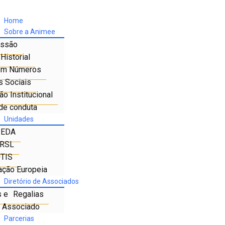
Home
Sobre a Animee
ssão
Historial
em Números
s Sociais
o Institucional
de conduta
Unidades
IEDA
RSL
TIS
ação Europeia
Diretório de Associados
s e Regalias
e Associado
Parcerias