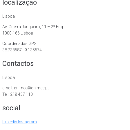
localização
Lisboa
Av. Guerra Junqueiro, 11 – 2º Esq.
1000-166 Lisboa
Coordenadas GPS:
38.738587, -9.135574
Contactos
Lisboa
email: animee@animee.pt
Tel.: 218 437 110
social
Linkedin
Instagram