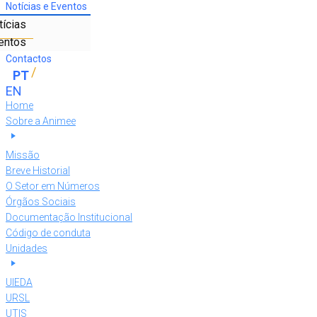
Notícias e Eventos
tícias
entos
Contactos
Home
Sobre a Animee
Missão
Breve Historial
O Setor em Números
Órgãos Sociais
Documentação Institucional
Código de conduta
Unidades
UIEDA
URSL
UTIS