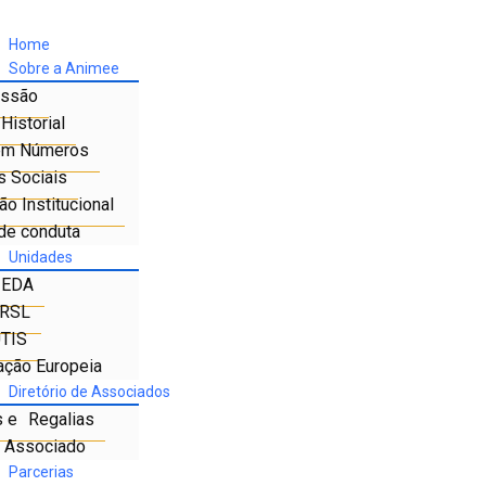
Home
Sobre a Animee
ssão
Historial
em Números
s Sociais
o Institucional
de conduta
Unidades
IEDA
RSL
TIS
ação Europeia
Diretório de Associados
s e Regalias
e Associado
Parcerias