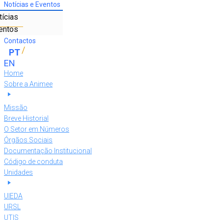
Notícias e Eventos
tícias
entos
Contactos
Home
Sobre a Animee
Missão
Breve Historial
O Setor em Números
Órgãos Sociais
Documentação Institucional
Código de conduta
Unidades
UIEDA
URSL
UTIS