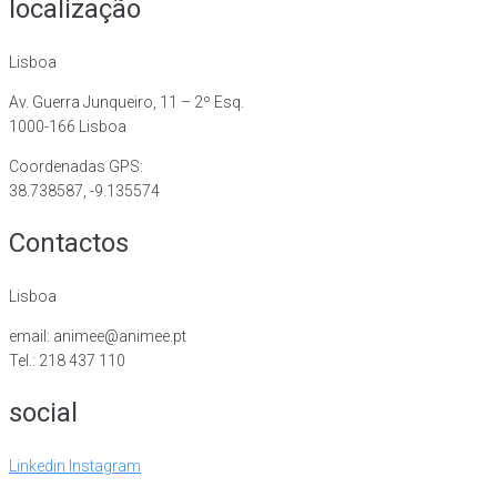
localização
Lisboa
Av. Guerra Junqueiro, 11 – 2º Esq.
1000-166 Lisboa
Coordenadas GPS:
38.738587, -9.135574
Contactos
Lisboa
email: animee@animee.pt
Tel.: 218 437 110
social
Linkedin
Instagram