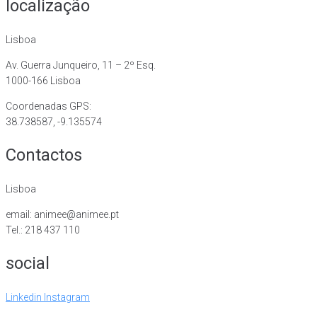
localização
Lisboa
Av. Guerra Junqueiro, 11 – 2º Esq.
1000-166 Lisboa
Coordenadas GPS:
38.738587, -9.135574
Contactos
Lisboa
email: animee@animee.pt
Tel.: 218 437 110
social
Linkedin
Instagram