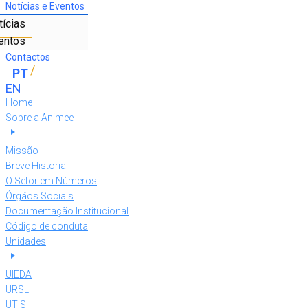
Notícias e Eventos
tícias
entos
Contactos
Home
Sobre a Animee
Missão
Breve Historial
O Setor em Números
Órgãos Sociais
Documentação Institucional
Código de conduta
Unidades
UIEDA
URSL
UTIS