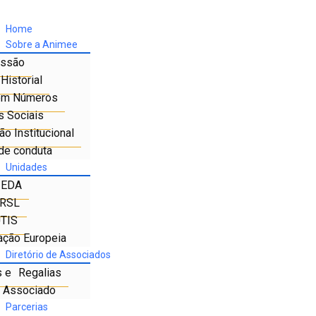
Home
Sobre a Animee
ssão
Historial
em Números
s Sociais
o Institucional
de conduta
Unidades
IEDA
RSL
TIS
ação Europeia
Diretório de Associados
s e Regalias
e Associado
Parcerias