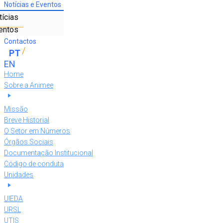
Notícias e Eventos
tícias
entos
Contactos
Home
Sobre a Animee
Missão
Breve Historial
O Setor em Números
Órgãos Sociais
Documentação Institucional
Código de conduta
Unidades
UIEDA
URSL
UTIS