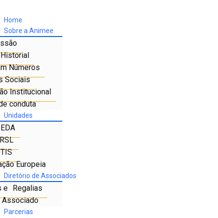
Home
Sobre a Animee
ssão
Historial
em Números
s Sociais
o Institucional
de conduta
Unidades
IEDA
RSL
TIS
ação Europeia
Diretório de Associados
s e Regalias
e Associado
Parcerias