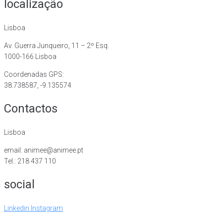
localização
Lisboa
Av. Guerra Junqueiro, 11 – 2º Esq.
1000-166 Lisboa
Coordenadas GPS:
38.738587, -9.135574
Contactos
Lisboa
email: animee@animee.pt
Tel.: 218 437 110
social
Linkedin
Instagram