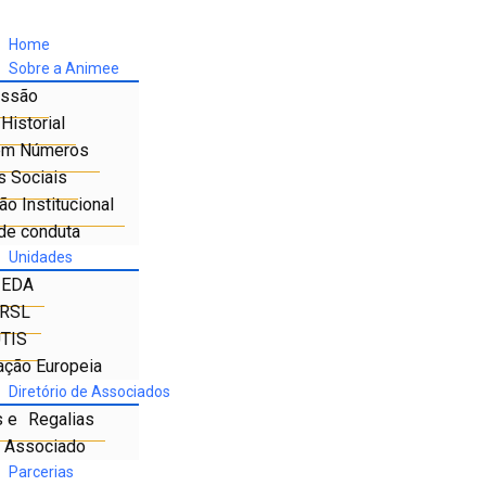
Home
Sobre a Animee
ssão
Historial
em Números
s Sociais
o Institucional
de conduta
Unidades
IEDA
RSL
TIS
ação Europeia
Diretório de Associados
s e Regalias
e Associado
Parcerias