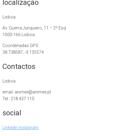
localização
Lisboa
Av. Guerra Junqueiro, 11 – 2º Esq.
1000-166 Lisboa
Coordenadas GPS:
38.738587, -9.135574
Contactos
Lisboa
email: animee@animee.pt
Tel.: 218 437 110
social
Linkedin
Instagram