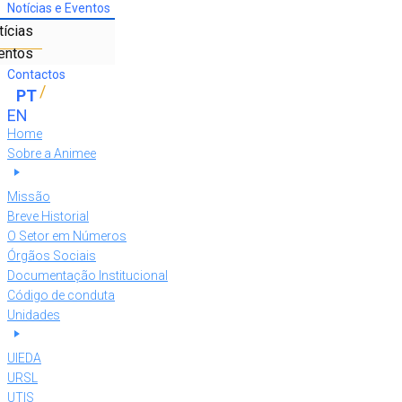
Notícias e Eventos
tícias
entos
Contactos
Home
Sobre a Animee
Missão
Breve Historial
O Setor em Números
Órgãos Sociais
Documentação Institucional
Código de conduta
Unidades
UIEDA
URSL
UTIS