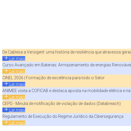
De Cablesa a Versigent: uma história de resiliência que atravessa ger
Ler mais
Curso Avançado em Baterias: Armazenamento de energias Renováve
Ler mais
CINEL 2026 | Formação de excelência para todo o Setor
Ler mais
ANIMEE visita a COFICAB e destaca aposta na mobilidade elétrica e n
Ler mais
CEPD - Minuta de notificação de violação de dados (Databreach)
Ler mais
Regulamento de Execução do Regime Jurídico da Cibersegurança
Ler mais