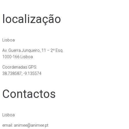
localização
Lisboa
Av. Guerra Junqueiro, 11 – 2º Esq.
1000-166 Lisboa
Coordenadas GPS:
38.738587, -9.135574
Contactos
Lisboa
email: animee@animee.pt