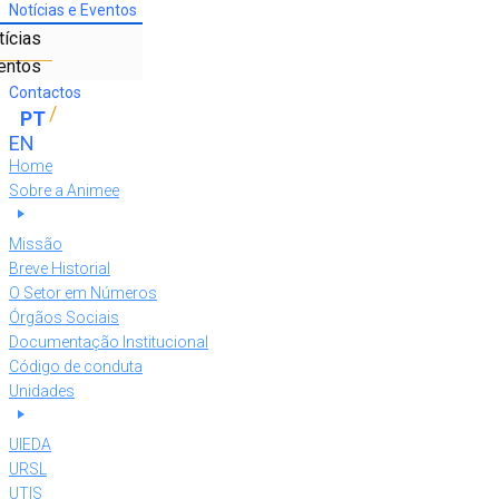
Notícias e Eventos
tícias
entos
Contactos
Home
Sobre a Animee
Missão
Breve Historial
O Setor em Números
Órgãos Sociais
Documentação Institucional
Código de conduta
Unidades
UIEDA
URSL
UTIS