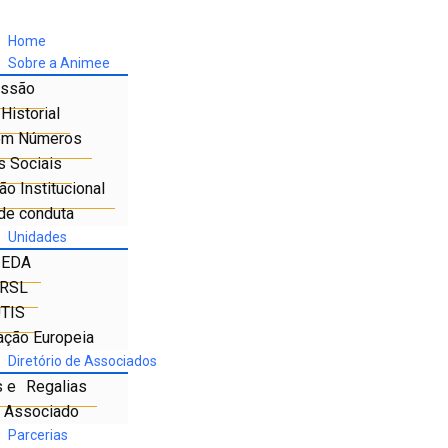
Home
Sobre a Animee
ssão
Historial
em Números
s Sociais
o Institucional
de conduta
Unidades
IEDA
RSL
TIS
ação Europeia
Diretório de Associados
s e Regalias
e Associado
Parcerias