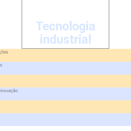
Tecnologia
industrial
ações
is
a inovação