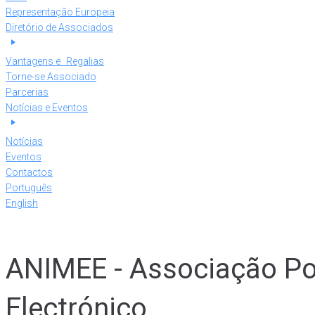
Representação Europeia
Diretório de Associados
Vantagens e Regalias
Torne-se Associado
Parcerias
Notícias e Eventos
Notícias
Eventos
Contactos
Português
English
ANIMEE - Associação Po
Electrónico.