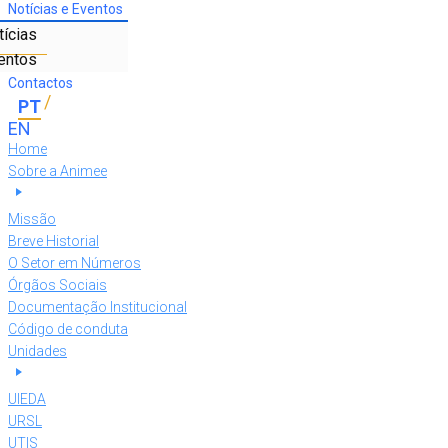
Notícias e Eventos
tícias
entos
Contactos
Home
Sobre a Animee
Missão
Breve Historial
O Setor em Números
Órgãos Sociais
Documentação Institucional
Código de conduta
Unidades
UIEDA
URSL
UTIS