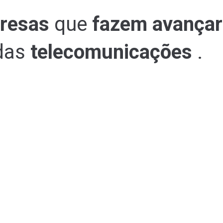
presas
que
fazem avançar 
 das
telecomunicações
.