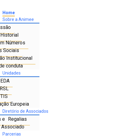
Home
Sobre a Animee
ssão
Historial
em Números
s Sociais
o Institucional
de conduta
Unidades
IEDA
RSL
TIS
ação Europeia
Diretório de Associados
s e Regalias
e Associado
Parcerias