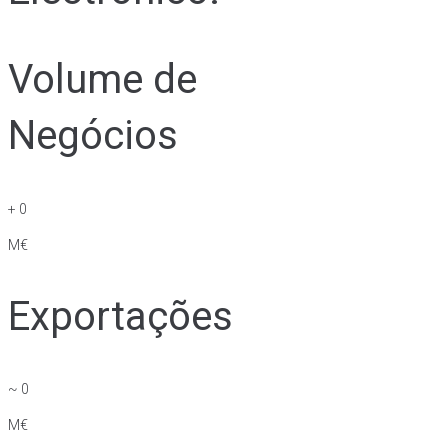
Volume de
Negócios
+
0
M€
Exportações
~
0
M€