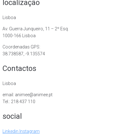
localização
Lisboa
Av. Guerra Junqueiro, 11 – 2º Esq.
1000-166 Lisboa
Coordenadas GPS:
38.738587, -9.135574
Contactos
Lisboa
email: animee@animee.pt
Tel.: 218 437 110
social
Linkedin
Instagram