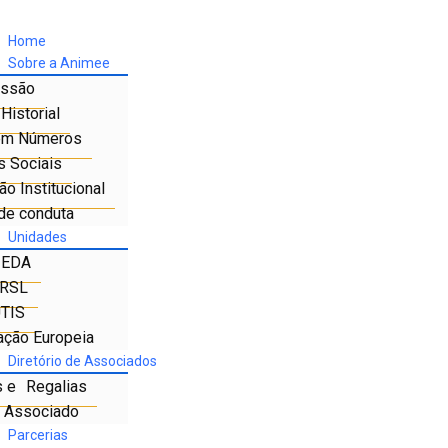
Home
Sobre a Animee
ssão
Historial
em Números
s Sociais
o Institucional
de conduta
Unidades
IEDA
RSL
TIS
ação Europeia
Diretório de Associados
s e Regalias
e Associado
Parcerias