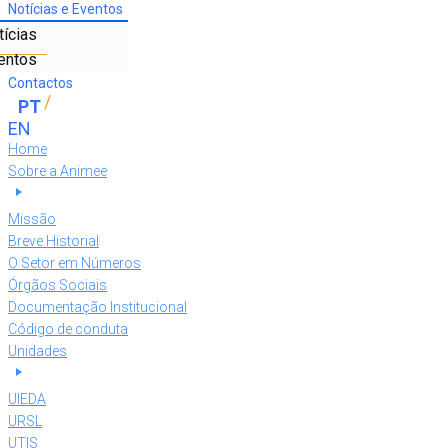
Notícias e Eventos
tícias
entos
Contactos
Home
Sobre a Animee
Missão
Breve Historial
O Setor em Números
Órgãos Sociais
Documentação Institucional
Código de conduta
Unidades
UIEDA
URSL
UTIS