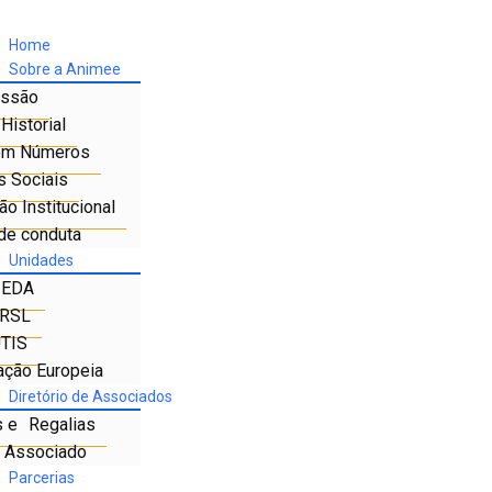
Home
Sobre a Animee
ssão
Historial
em Números
s Sociais
o Institucional
de conduta
Unidades
IEDA
RSL
TIS
ação Europeia
Diretório de Associados
s e Regalias
e Associado
Parcerias