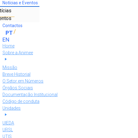
Notícias e Eventos
tícias
entos
Contactos
Home
Sobre a Animee
Missão
Breve Historial
O Setor em Números
Órgãos Sociais
Documentação Institucional
Código de conduta
Unidades
UIEDA
URSL
UTIS