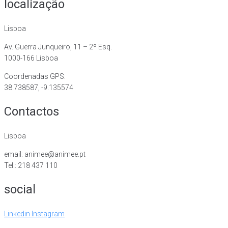
localização
Lisboa
Av. Guerra Junqueiro, 11 – 2º Esq.
1000-166 Lisboa
Coordenadas GPS:
38.738587, -9.135574
Contactos
Lisboa
email: animee@animee.pt
Tel.: 218 437 110
social
Linkedin
Instagram