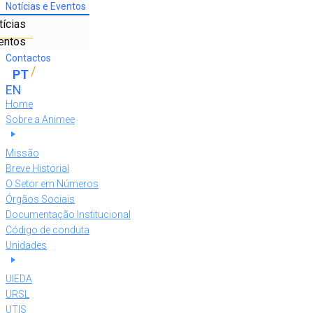
Notícias e Eventos
tícias
entos
Contactos
Home
Sobre a Animee
Missão
Breve Historial
O Setor em Números
Órgãos Sociais
Documentação Institucional
Código de conduta
Unidades
UIEDA
URSL
UTIS