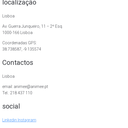
localização
Lisboa
Av. Guerra Junqueiro, 11 – 2º Esq.
1000-166 Lisboa
Coordenadas GPS:
38.738587, -9.135574
Contactos
Lisboa
email: animee@animee.pt
Tel.: 218 437 110
social
Linkedin
Instagram