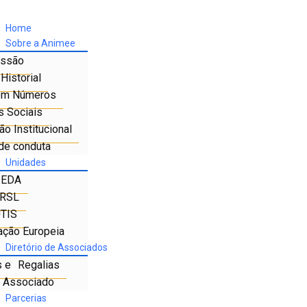
Home
Sobre a Animee
ssão
Historial
em Números
s Sociais
o Institucional
de conduta
Unidades
IEDA
RSL
TIS
ação Europeia
Diretório de Associados
s e Regalias
e Associado
Parcerias