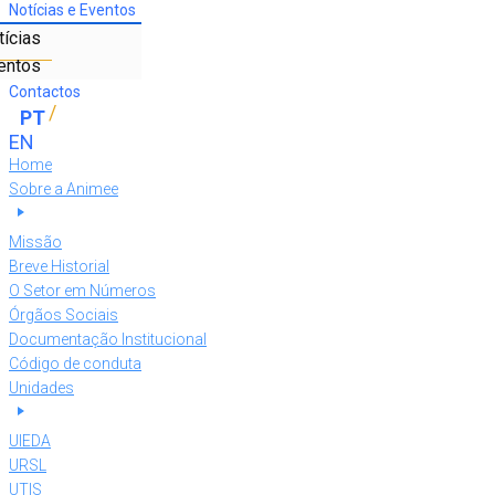
Notícias e Eventos
tícias
entos
Contactos
Home
Sobre a Animee
Missão
Breve Historial
O Setor em Números
Órgãos Sociais
Documentação Institucional
Código de conduta
Unidades
UIEDA
URSL
UTIS