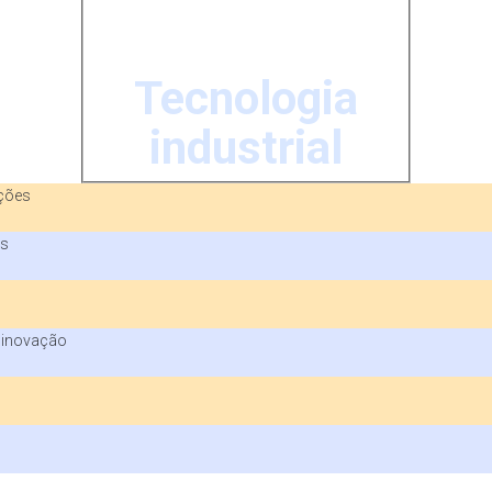
Tecnologia
industrial
ações
is
a inovação