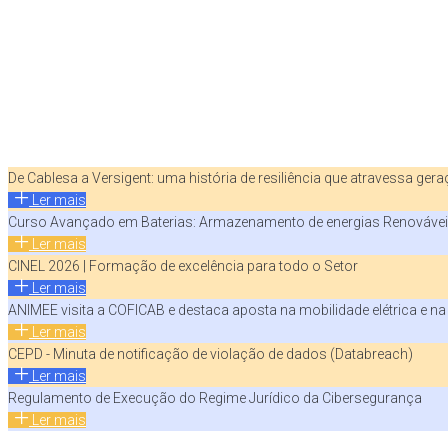
De Cablesa a Versigent: uma história de resiliência que atravessa ger
Ler mais
Curso Avançado em Baterias: Armazenamento de energias Renováve
Ler mais
CINEL 2026 | Formação de excelência para todo o Setor
Ler mais
ANIMEE visita a COFICAB e destaca aposta na mobilidade elétrica e n
Ler mais
CEPD - Minuta de notificação de violação de dados (Databreach)
Ler mais
Regulamento de Execução do Regime Jurídico da Cibersegurança
Ler mais