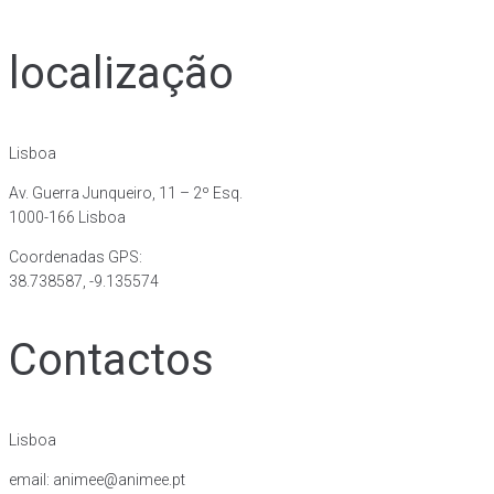
localização
Lisboa
Av. Guerra Junqueiro, 11 – 2º Esq.
1000-166 Lisboa
Coordenadas GPS:
38.738587, -9.135574
Contactos
Lisboa
email: animee@animee.pt